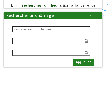
Enfin,
recherchez un lieu
grâce à la barre de
recherche située en haut à droite de l'écran, et
modifier le fond de carte
depuis l'encadré à côté
Rechercher un chômage
-
de la barre de recherche.
Voie d'eau :
Je navigue du :
Basculer le cal
au :
Basculer le cal
Appliquer