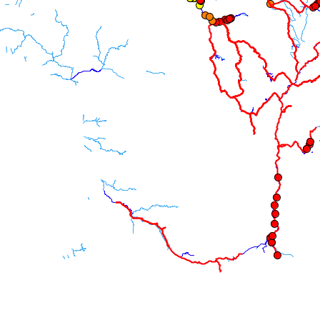
endrier
endrier